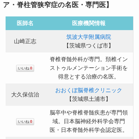
ア・脊柱管狭窄症の名医・専門医】
医師名
医療機関情報
筑波大学附属病院
山崎正志
【茨城県つくば市】
脊椎脊髄外科が専門。頚椎イン
ストゥルメンテーション手術を
いいね
0
得意とする治療の名医。
おおくぼ脳脊椎クリニック
大久保信治
【茨城県土浦市】
脳卒中や脊椎脊髄疾患が専門領
域。日本脳神経外科学会専門
いいね
0
医・日本脊髄外科学会認定医。