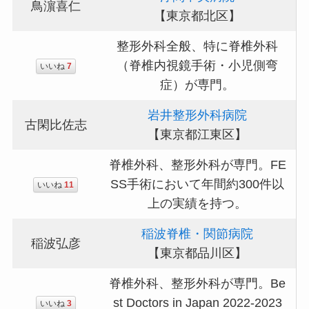
鳥濵喜仁
【東京都北区】
整形外科全般、特に脊椎外科
（脊椎内視鏡手術・小児側弯
いいね
7
症）が専門。
岩井整形外科病院
古閑比佐志
【東京都江東区】
脊椎外科、整形外科が専門。FE
SS手術において年間約300件以
いいね
11
上の実績を持つ。
稲波脊椎・関節病院
稲波弘彦
【東京都品川区】
脊椎外科、整形外科が専門。Be
st Doctors in Japan 2022-2023
いいね
3