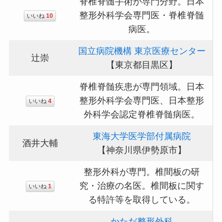
脊椎脊髄手術が専門分野。日本
整形外科学会専門医・脊椎脊髄
いいね
10
病医。
国立病院機構 東京医療センター
辻崇
【東京都目黒区】
脊椎脊髄疾患が専門領域。日本
整形外科学会専門医、日本整形
いいね
4
外科学会認定脊椎脊髄病医。
東海大学医学部付属病院
酒井大輔
【神奈川県伊勢原市】
整形外科が専門。椎間板の研
究・治療の名医。椎間板に関す
いいね
1
る特許等を取得している。
かただ整形外科