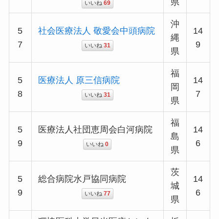
県
いいね
69
沖
5
社会医療法人 敬愛会中頭病院
14
縄
7
9
いいね
31
県
福
5
医療法人 原三信病院
14
岡
8
7
いいね
31
県
福
5
医療法人社団恵周会白河病院
14
島
9
6
いいね
0
県
茨
5
総合病院水戸協同病院
14
城
9
6
いいね
77
県