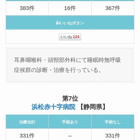
383件
16件
367件
👍いいねボタン
いいね
124
耳鼻咽喉科・頭頸部外科にて睡眠時無呼吸
症候群の診断・治療を行っている。
第7位
浜松赤十字病院
【静岡県】
治療合計
手術あり
手術なし
331件
–
331件