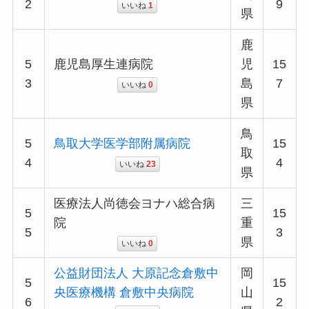
2
9
いいね
1
県
鹿
5
鹿児島厚生連病院
児
15
3
島
7
いいね
0
県
鳥
5
鳥取大学医学部附属病院
15
取
4
4
いいね
23
県
医療法人尚徳会ヨナハ総合病
三
5
15
院
重
5
3
県
いいね
0
公益財団法人 大原記念倉敷中
岡
5
15
央医療機構 倉敷中央病院
山
6
2