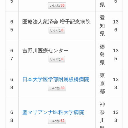
5
6
県
いいね
36
愛
6
医療法人衆済会 増子記念病院
13
知
5
6
いいね
0
県
徳
6
吉野川医療センター
13
島
7
5
いいね
0
県
東
6
日本大学医学部附属板橋病院
13
京
8
3
いいね
30
都
神
6
聖マリアンナ医科大学病院
奈
13
8
川
3
いいね
62