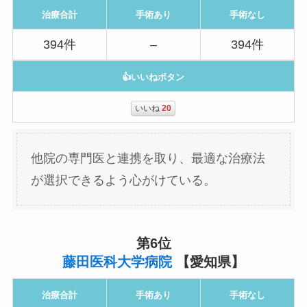
治療合計
手術あり
手術なし
394件
–
394件
👍いいねボタン
いいね
20
他院の専門医と連携を取り、最適な治療法
が選択できるよう心がけている。
第6位
藤田医科大学病院
【愛知県】
治療合計
手術あり
手術なし