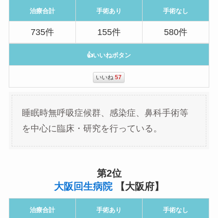
治療合計
手術あり
手術なし
735件
155件
580件
👍いいねボタン
いいね
57
睡眠時無呼吸症候群、感染症、鼻科手術等
を中心に臨床・研究を行っている。
第2位
大阪回生病院
【大阪府】
治療合計
手術あり
手術なし