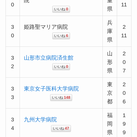
院
重
0
11
県
いいね
0
兵
3
姫路聖マリア病院
2
庫
0
11
いいね
6
県
山
2
3
山形市立病院済生館
形
0
2
いいね
0
県
7
東
2
3
東京女子医科大学病院
京
0
3
いいね
148
都
6
福
1
3
九州大学病院
岡
9
4
いいね
47
県
9