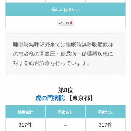
👍いいねボタン
いいね
8
睡眠時無呼吸外来では睡眠時無呼吸症候群
の患者様の高血圧・糖尿病・循環器疾患に
対する総合診療を行っています。
第8位
虎の門病院
【東京都】
治療合計
手術あり
手術なし
317件
–
317件