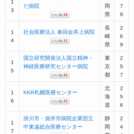
1
だ病院
岡
7
3
県
9
いいね
18
長
2
1
社会医療法人 春回会井上病院
崎
6
4
いいね
11
県
9
国立研究開発法人国立精神・
東
2
1
神経医療研究センター病院
京
5
5
都
7
いいね
42
北
2
1
KKR札幌医療センター
海
5
6
いいね
15
道
6
掛川市・袋井市病院企業団立
静
2
1
中東遠総合医療センター
岡
4
7