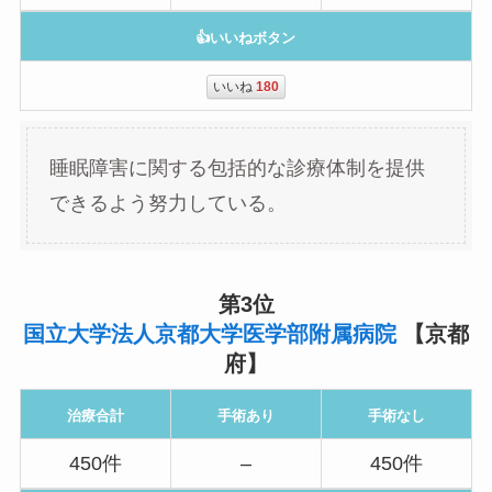
👍いいねボタン
いいね
180
睡眠障害に関する包括的な診療体制を提供
できるよう努力している。
第3位
国立大学法人京都大学医学部附属病院
【京都
府】
治療合計
手術あり
手術なし
450件
–
450件