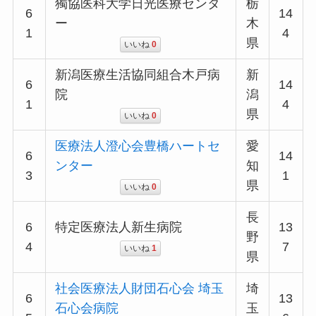
獨協医科大学日光医療センタ
栃
6
14
ー
木
1
4
県
いいね
0
新潟医療生活協同組合木戸病
新
6
14
院
潟
1
4
県
いいね
0
医療法人澄心会豊橋ハートセ
愛
6
14
ンター
知
3
1
県
いいね
0
長
6
特定医療法人新生病院
13
野
4
7
いいね
1
県
社会医療法人財団石心会 埼玉
埼
6
13
石心会病院
玉