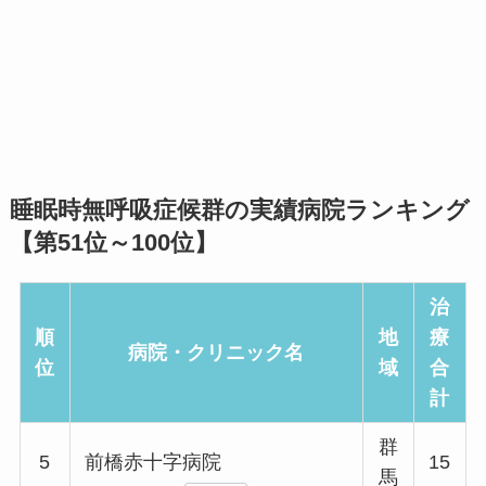
睡眠時無呼吸症候群の実績病院ランキング
【第51位～100位】
治
順
地
療
病院・クリニック名
位
域
合
計
群
5
前橋赤十字病院
15
馬