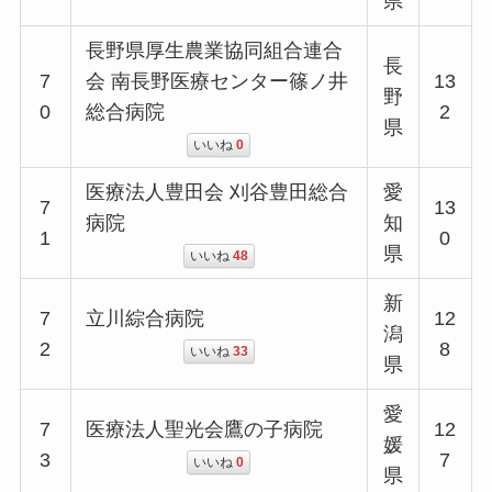
県
長野県厚生農業協同組合連合
長
7
会 南長野医療センター篠ノ井
13
野
0
総合病院
2
県
いいね
0
医療法人豊田会 刈谷豊田総合
愛
7
13
病院
知
1
0
県
いいね
48
新
7
立川綜合病院
12
潟
2
8
いいね
33
県
愛
7
医療法人聖光会鷹の子病院
12
媛
3
7
いいね
0
県