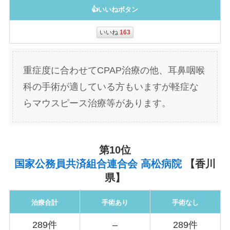
👍いいねボタン
いいね
163
重症度に合わせてCPAP治療の他、耳鼻咽喉
科の手術が適している方もいますが軽症な
らマウスピース治療等があります。
第10位
国家公務員共済組合連合会 高松病院
【香川
県】
治療合計
手術あり
手術なし
289件
–
289件