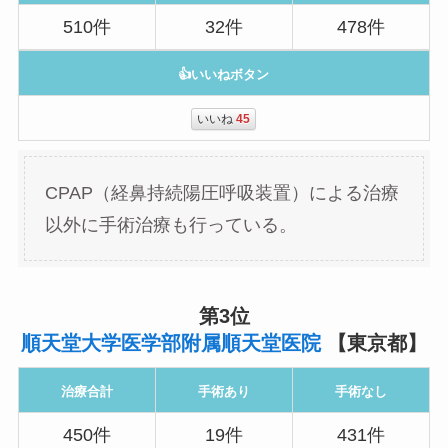
510件
32件
478件
👍いいねボタン
いいね
45
CPAP（経鼻持続陽圧呼吸装置）による治療
以外に手術治療も行っている。
第3位
順天堂大学医学部附属順天堂医院
【東京都】
治療合計
手術あり
手術なし
450件
19件
431件