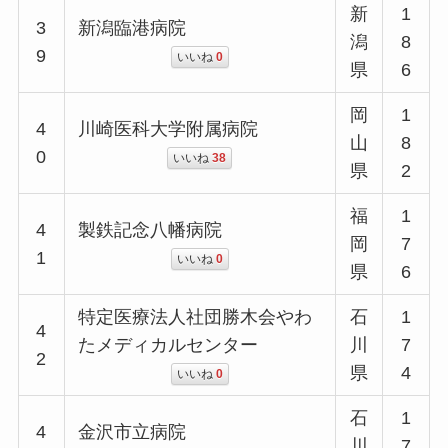
新
1
3
新潟臨港病院
潟
8
9
いいね
0
県
6
岡
1
4
川崎医科大学附属病院
山
8
0
いいね
38
県
2
福
1
4
製鉄記念八幡病院
岡
7
1
いいね
0
県
6
特定医療法人社団勝木会やわ
石
1
4
たメディカルセンター
川
7
2
県
4
いいね
0
石
1
4
金沢市立病院
川
7