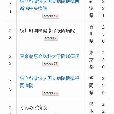
独立行政法人国立病院機構西
新
2
2
新潟中央病院
潟
3
1
県
1
いいね
40
香
2
2
綾川町国民健康保険陶病院
川
3
3
いいね
0
県
0
東
2
2
東京慈恵会医科大学附属病院
京
3
3
いいね
77
都
0
独立行政法人国立病院機構福
福
2
2
岡病院
岡
2
5
県
9
いいね
39
熊
2
2
くわみず病院
本
2