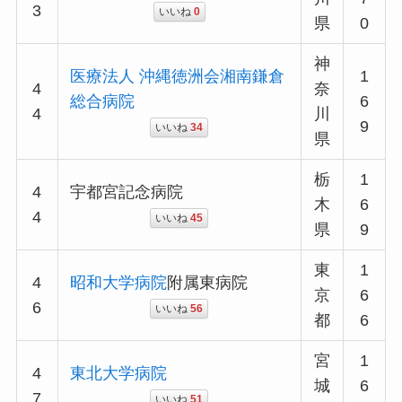
3
いいね
0
県
0
神
医療法人 沖縄徳洲会湘南鎌倉
1
4
奈
総合病院
6
4
川
9
いいね
34
県
栃
1
4
宇都宮記念病院
木
6
4
いいね
45
県
9
東
1
4
昭和大学病院
附属東病院
京
6
6
いいね
56
都
6
宮
1
4
東北大学病院
城
6
7
いいね
51