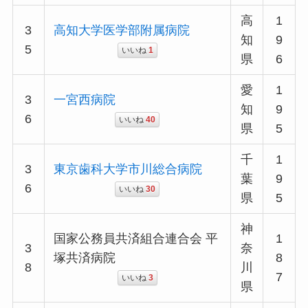
高
1
3
高知大学医学部附属病院
知
9
5
いいね
1
県
6
愛
1
3
一宮西病院
知
9
6
いいね
40
県
5
千
1
3
東京歯科大学市川総合病院
葉
9
6
いいね
30
県
5
神
国家公務員共済組合連合会 平
1
3
奈
塚共済病院
8
8
川
7
いいね
3
県