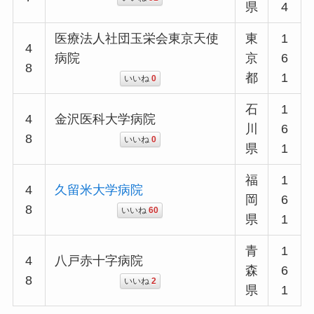
県
4
医療法人社団玉栄会東京天使
東
1
4
病院
京
6
8
都
1
いいね
0
石
1
4
金沢医科大学病院
川
6
8
いいね
0
県
1
福
1
4
久留米大学病院
岡
6
8
いいね
60
県
1
青
1
4
八戸赤十字病院
森
6
8
いいね
2
県
1