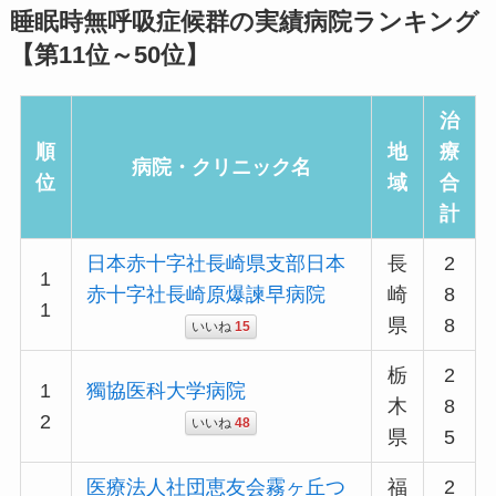
睡眠時無呼吸症候群の実績病院ランキング
【第11位～50位】
治
順
地
療
病院・クリニック名
位
域
合
計
日本赤十字社長崎県支部日本
長
2
1
赤十字社長崎原爆諫早病院
崎
8
1
県
8
いいね
15
栃
2
1
獨協医科大学病院
木
8
2
いいね
48
県
5
医療法人社団恵友会霧ヶ丘つ
福
2