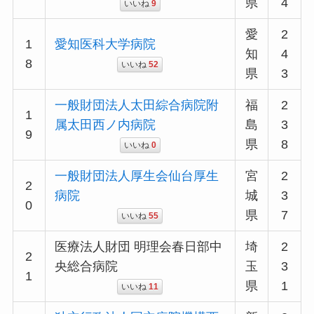
県
4
いいね
9
愛
2
1
愛知医科大学病院
知
4
8
いいね
52
県
3
一般財団法人太田綜合病院附
福
2
1
属太田西ノ内病院
島
3
9
県
8
いいね
0
一般財団法人厚生会仙台厚生
宮
2
2
病院
城
3
0
県
7
いいね
55
医療法人財団 明理会春日部中
埼
2
2
央総合病院
玉
3
1
県
1
いいね
11