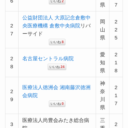
6
いいね
2
県
7
公益財団法人 大原記念倉敷中
岡
2
2
央医療機構 倉敷中央病院
リバ
山
2
7
ーサイド
県
5
いいね
8
愛
2
2
名古屋セントラル病院
知
1
8
いいね
24
県
8
神
医療法人徳洲会 湘南藤沢徳洲
2
2
奈
会病院
1
9
川
7
いいね
0
県
医療法人尚豊会みたき総合病
三
3
2