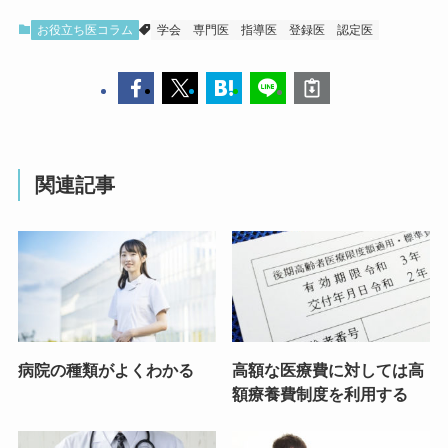
お役立ち医コラム
学会
専門医
指導医
登録医
認定医
関連記事
病院の種類がよくわかる
高額な医療費に対しては高
額療養費制度を利用する