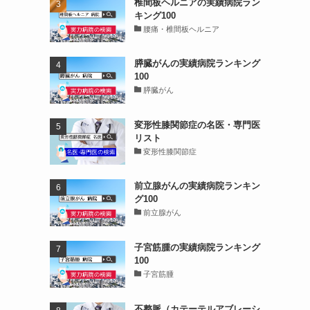
椎間板ヘルニアの実績病院ラン
キング100
腰痛・椎間板ヘルニア
膵臓がんの実績病院ランキング
100
膵臓がん
変形性膝関節症の名医・専門医
リスト
変形性膝関節症
前立腺がんの実績病院ランキン
グ100
前立腺がん
子宮筋腫の実績病院ランキング
100
子宮筋腫
不整脈（カテーテルアブレーシ