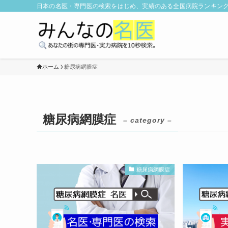
日本の名医・専門医の検索をはじめ、実績のある全国病院ランキング
ホーム
糖尿病網膜症
糖尿病網膜症
– category –
糖尿病網膜症