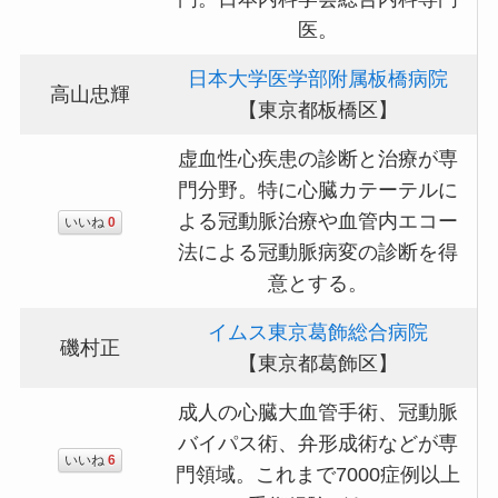
医。
日本大学医学部附属板橋病院
高山忠輝
【東京都板橋区】
虚血性心疾患の診断と治療が専
門分野。特に心臓カテーテルに
よる冠動脈治療や血管内エコー
いいね
0
法による冠動脈病変の診断を得
意とする。
イムス東京葛飾総合病院
磯村正
【東京都葛飾区】
成人の心臓大血管手術、冠動脈
バイパス術、弁形成術などが専
いいね
6
門領域。これまで7000症例以上