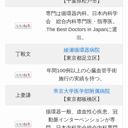
【千葉県松戸市】
専門は循環器内科。日本内科学
会 総合内科専門医・指導医。
いいね
0
The Best Doctors in Japanに選
出。
綾瀬循環器病院
丁毅文
【東京都足立区】
年間100例以上の心臓血管手術
いいね
5
施行の実績を持つ。
帝京大学医学部附属病院
上妻謙
【東京都板橋区】
循環器一般、虚血性心疾患、冠
動脈インターベンションが専
いいね
0
門。日本内科学会総合内科専門