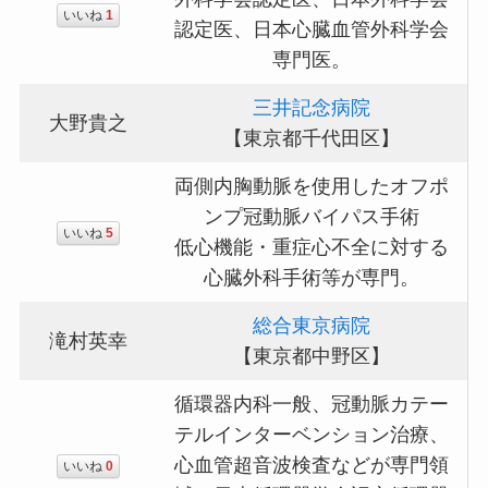
いいね
1
認定医、日本心臓血管外科学会
専門医。
三井記念病院
大野貴之
【東京都千代田区】
両側内胸動脈を使用したオフポ
ンプ冠動脈バイパス手術
いいね
5
低心機能・重症心不全に対する
心臓外科手術等が専門。
総合東京病院
滝村英幸
【東京都中野区】
循環器内科一般、冠動脈カテー
テルインターベンション治療、
心血管超音波検査などが専門領
いいね
0