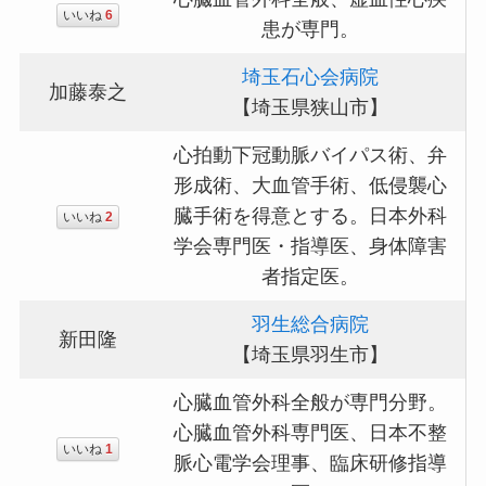
いいね
6
患が専門。
埼玉石心会病院
加藤泰之
【埼玉県狭山市】
心拍動下冠動脈バイパス術、弁
形成術、大血管手術、低侵襲心
臓手術を得意とする。日本外科
いいね
2
学会専門医・指導医、身体障害
者指定医。
羽生総合病院
新田隆
【埼玉県羽生市】
心臓血管外科全般が専門分野。
心臓血管外科専門医、日本不整
いいね
1
脈心電学会理事、臨床研修指導