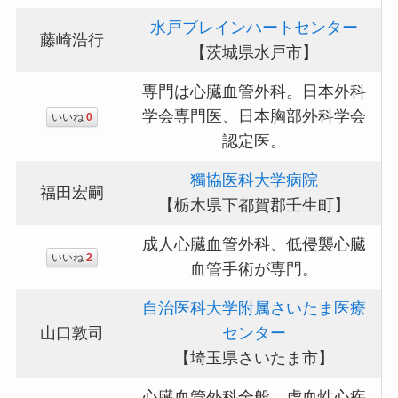
水戸ブレインハートセンター
藤崎浩行
【茨城県水戸市】
専門は心臓血管外科。日本外科
学会専門医、日本胸部外科学会
いいね
0
認定医。
獨協医科大学病院
福田宏嗣
【栃木県下都賀郡壬生町】
成人心臓血管外科、低侵襲心臓
いいね
2
血管手術が専門。
自治医科大学附属さいたま医療
山口敦司
センター
【埼玉県さいたま市】
心臓血管外科全般、虚血性心疾