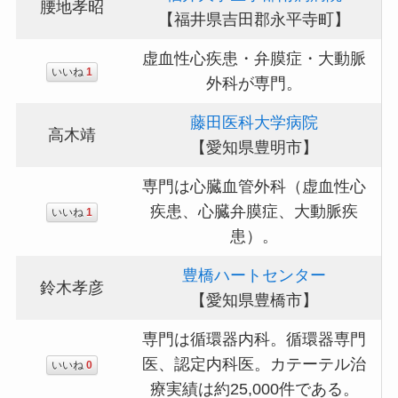
腰地孝昭
【福井県吉田郡永平寺町】
虚血性心疾患・弁膜症・大動脈
いいね
1
外科が専門。
藤田医科大学病院
高木靖
【愛知県豊明市】
専門は心臓血管外科（虚血性心
疾患、心臓弁膜症、大動脈疾
いいね
1
患）。
豊橋ハートセンター
鈴木孝彦
【愛知県豊橋市】
専門は循環器内科。循環器専門
医、認定内科医。カテーテル治
いいね
0
療実績は約25,000件である。