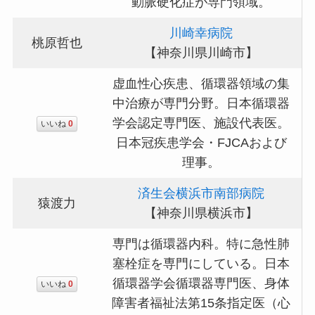
動脈硬化症が専門領域。
川崎幸病院
桃原哲也
【神奈川県川崎市】
虚血性心疾患、循環器領域の集
中治療が専門分野。日本循環器
学会認定専門医、施設代表医。
いいね
0
日本冠疾患学会・FJCAおよび
理事。
済生会横浜市南部病院
猿渡力
【神奈川県横浜市】
専門は循環器内科。特に急性肺
塞栓症を専門にしている。日本
循環器学会循環器専門医、身体
いいね
0
障害者福祉法第15条指定医（心