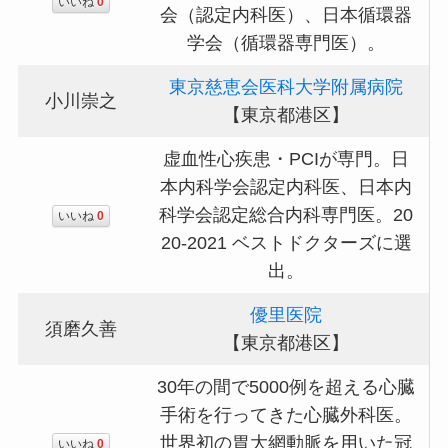
いいね
0
会（認定内科医）、日本循環器
学会（循環器専門医）。
東京慈恵会医科大学附属病院
小川崇之
【東京都港区】
虚血性心疾患・PCIが専門。日
本内科学会認定内科医、日本内
科学会認定総合内科専門医。20
いいね
0
20-2021 ベストドクターズに選
出。
優里医院
須磨久善
【東京都港区】
30年の間で5000例を超える心臓
手術を行ってきた心臓外科医。
世界初の胃大網動脈を用いた冠
いいね
0