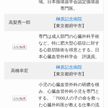
域。日本循環器学会認定循環器
専門医。
榊原記念病院
高梨秀一郎
【東京都府中市】
専門は成人部門の心臓外科手術
など。特に肥大型心筋症に対す
いいね
6
る心筋切除術を得意とする。日
本心臓血管外科学会 評議員。
榊原記念病院
高橋幸宏
【東京都府中市】
小児の心臓血管外科の研鑽を積
み、心臓血管外科小児を専門と
する。「7000人の子の命を救っ
いいね
0
た心臓外科医が教える仕事の流