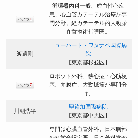
循環器内科一般、虚血性心疾
患、心血管カテーテル治療が専
いいね
1
門分野。経カテーテル的大動脈
弁置換術指導医。
ニューハート・ワタナベ国際病
渡邊剛
院
【東京都杉並区】
ロボット外科、狭心症・心筋梗
塞、弁膜症、大動脈瘤が専門分
いいね
7
野。
聖路加国際病院
川副浩平
【東京都中央区】
専門は心臓血管外科。日本胸部
外科学会認定医、日本外科学会