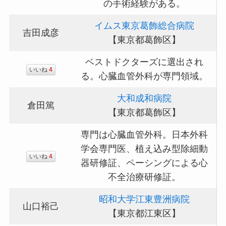
の手術経験がある。
イムス東京葛飾総合病院
吉田成彦
【東京都葛飾区】
ベストドクターズに選出され
いいね
4
る。心臓血管外科が専門領域。
大和成和病院
倉田篤
【東京都葛飾区】
専門は心臓血管外科。日本外科
学会専門医、植え込み型除細動
いいね
4
器研修証、ペーシングによる心
不全治療研修証。
昭和大学江東豊洲病院
山口裕己
【東京都江東区】