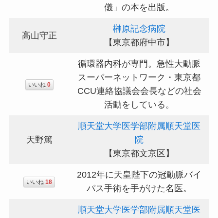
儀」の本を出版。
榊原記念病院
高山守正
【東京都府中市】
循環器内科が専門。急性大動脈
スーパーネットワーク・東京都
いいね
0
CCU連絡協議会会長などの社会
活動をしている。
順天堂大学医学部附属順天堂医
天野篤
院
【東京都文京区】
2012年に天皇陛下の冠動脈バイ
いいね
18
パス手術を手がけた名医。
順天堂大学医学部附属順天堂医