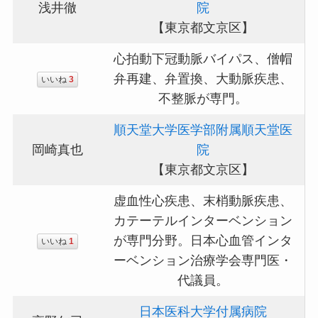
浅井徹
院
【東京都文京区】
心拍動下冠動脈バイパス、僧帽
弁再建、弁置換、大動脈疾患、
いいね
3
不整脈が専門。
順天堂大学医学部附属順天堂医
岡崎真也
院
【東京都文京区】
虚血性心疾患、末梢動脈疾患、
カテーテルインターベンション
が専門分野。日本心血管インタ
いいね
1
ーベンション治療学会専門医・
代議員。
日本医科大学付属病院