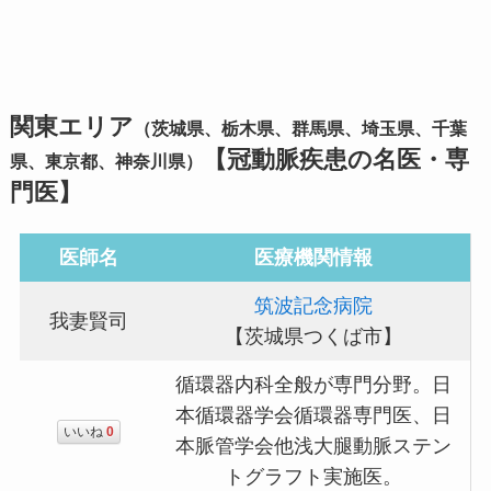
関東エリア
（茨城県、栃木県、群馬県、埼玉県、千葉
【冠動脈疾患の名医・専
県、東京都、神奈川県）
門医】
医師名
医療機関情報
筑波記念病院
我妻賢司
【茨城県つくば市】
循環器内科全般が専門分野。日
本循環器学会循環器専門医、日
いいね
0
本脈管学会他浅大腿動脈ステン
トグラフト実施医。