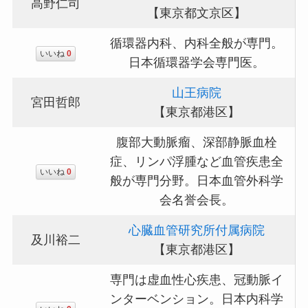
高野仁司
【東京都文京区】
循環器内科、内科全般が専門。
いいね
0
日本循環器学会専門医。
山王病院
宮田哲郎
【東京都港区】
腹部大動脈瘤、深部静脈血栓
症、リンパ浮腫など血管疾患全
いいね
0
般が専門分野。日本血管外科学
会名誉会長。
心臓血管研究所付属病院
及川裕二
【東京都港区】
専門は虚血性心疾患、冠動脈イ
ンターベンション。日本内科学